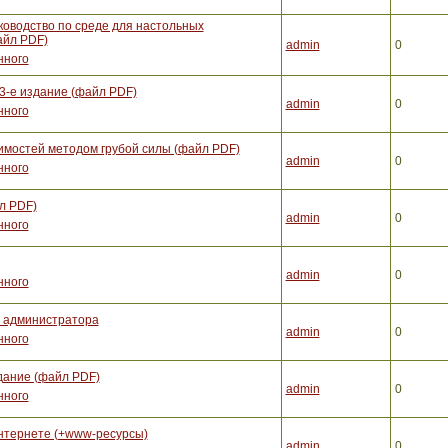
ководство по среде для настольных
айл PDF)
admin
0
нного
3-е издание (файл PDF)
admin
0
нного
вимостей методом грубой силы (файл PDF)
admin
0
нного
л PDF)
admin
0
нного
admin
0
нного
е администратора
admin
0
нного
здание (файл PDF)
admin
0
нного
нтернете (+www-ресурсы)
admin
0