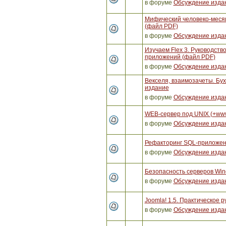
в форуме
Обсуждение изда
Мифический человеко-месяц
(файл PDF)
в форуме
Обсуждение изда
Изучаем Flex 3. Руководст
приложений (файл PDF)
в форуме
Обсуждение изда
Векселя, взаимозачеты. Бух
издание
в форуме
Обсуждение изда
WEB-сервер под UNIX (+ww
в форуме
Обсуждение изда
Рефакторинг SQL-приложен
в форуме
Обсуждение изда
Безопасность серверов Win
в форуме
Обсуждение изда
Joomla! 1.5. Практическое р
в форуме
Обсуждение изда