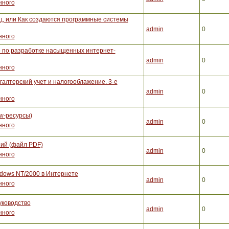
нного
, или Как создаются программные системы
admin
0
нного
во по разработке насыщенных интернет-
admin
0
нного
галтерский учет и налогооблажение. 3-е
admin
0
нного
w-ресурсы)
admin
0
нного
ий (файл PDF)
admin
0
нного
dows NT/2000 в Интернете
admin
0
нного
уководство
admin
0
нного