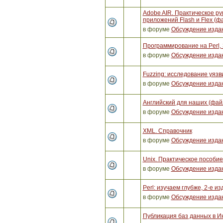
Adobe AIR. Практическое ру
приложений Flash и Flex (ф
в форуме
Обсуждение изда
Программирование на Perl, 
в форуме
Обсуждение изда
Fuzzing: исследование уяз
в форуме
Обсуждение изда
Английский для наших (фай
в форуме
Обсуждение изда
XML. Справочник
в форуме
Обсуждение изда
Unix. Практическое пособи
в форуме
Обсуждение изда
Perl: изучаем глубже, 2-е и
в форуме
Обсуждение изда
Публикация баз данных в И