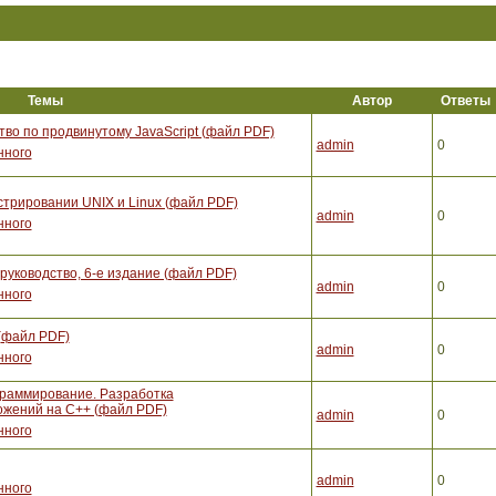
Темы
Автор
Ответы
тво по продвинутому JavaScript (файл PDF)
admin
0
нного
стрировании UNIX и Linux (файл PDF)
admin
0
нного
уководство, 6-е издание (файл PDF)
admin
0
нного
(файл PDF)
admin
0
нного
граммирование. Разработка
жений на С++ (файл PDF)
admin
0
нного
admin
0
нного