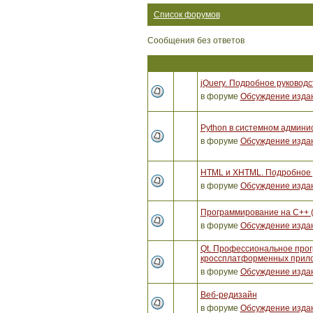
Список форумов
Сообщения без ответов
jQuery. Подробное руководс
в форуме
Обсуждение изда
Python в системном админи
в форуме
Обсуждение изда
HTML и XHTML. Подробное р
в форуме
Обсуждение изда
Программирование на C++ 
в форуме
Обсуждение изда
Qt. Профессиональное про
кроссплатформенных прило
в форуме
Обсуждение изда
Веб-редизайн
в форуме
Обсуждение изда