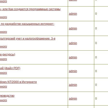
нного
, или Как создаются программные системы
admin
0
нного
во по разработке насыщенных интернет-
admin
0
нного
галтерский учет и налогооблажение. 3-е
admin
0
нного
w-ресурсы)
admin
0
нного
ий (файл PDF)
admin
0
нного
dows NT/2000 в Интернете
admin
0
нного
уководство
admin
0
нного