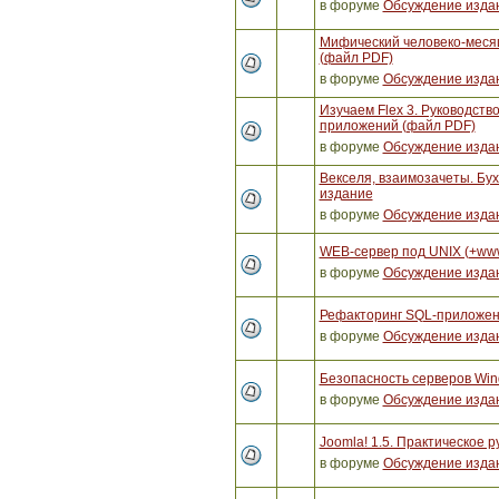
в форуме
Обсуждение изда
Мифический человеко-месяц
(файл PDF)
в форуме
Обсуждение изда
Изучаем Flex 3. Руководст
приложений (файл PDF)
в форуме
Обсуждение изда
Векселя, взаимозачеты. Бух
издание
в форуме
Обсуждение изда
WEB-сервер под UNIX (+ww
в форуме
Обсуждение изда
Рефакторинг SQL-приложен
в форуме
Обсуждение изда
Безопасность серверов Win
в форуме
Обсуждение изда
Joomla! 1.5. Практическое р
в форуме
Обсуждение изда