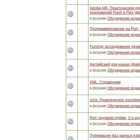
Adobe AIR. Практическое ру
приложений Flash и Flex (ф
в форуме
Обсуждение изда
Программирование на Perl, 
в форуме
Обсуждение изда
Fuzzing: исследование уяз
в форуме
Обсуждение изда
Английский для наших (фай
в форуме
Обсуждение изда
XML. Справочник
в форуме
Обсуждение изда
Unix. Практическое пособи
в форуме
Обсуждение изда
Perl: изучаем глубже, 2-е и
в форуме
Обсуждение изда
Публикация баз данных в И