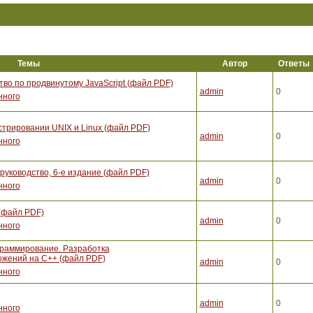
Темы
Автор
Ответы
тво по продвинутому JavaScript (файл PDF)
admin
0
нного
стрировании UNIX и Linux (файл PDF)
admin
0
нного
уководство, 6-е издание (файл PDF)
admin
0
нного
(файл PDF)
admin
0
нного
граммирование. Разработка
жений на С++ (файл PDF)
admin
0
нного
admin
0
нного