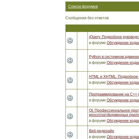
Список форумов
Сообщения без ответов
jQuery. Подробное руководс
в форуме
Обсуждение изда
Python в системном админи
в форуме
Обсуждение изда
HTML и XHTML. Подробное р
в форуме
Обсуждение изда
Программирование на C++ 
в форуме
Обсуждение изда
Qt. Профессиональное про
кроссплатформенных прило
в форуме
Обсуждение изда
Веб-редизайн
в форуме
Обсуждение изда