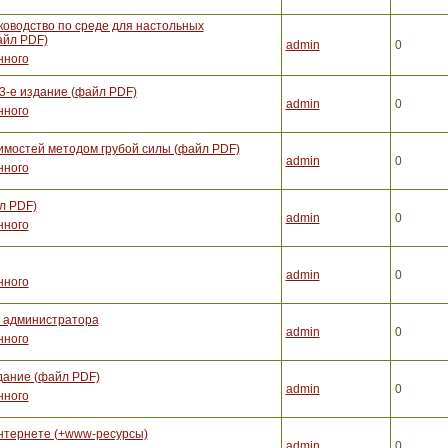
ководство по среде для настольных
айл PDF)
admin
0
нного
3-е издание (файл PDF)
admin
0
нного
вимостей методом грубой силы (файл PDF)
admin
0
нного
л PDF)
admin
0
нного
admin
0
нного
е администратора
admin
0
нного
здание (файл PDF)
admin
0
нного
нтернете (+www-ресурсы)
admin
0