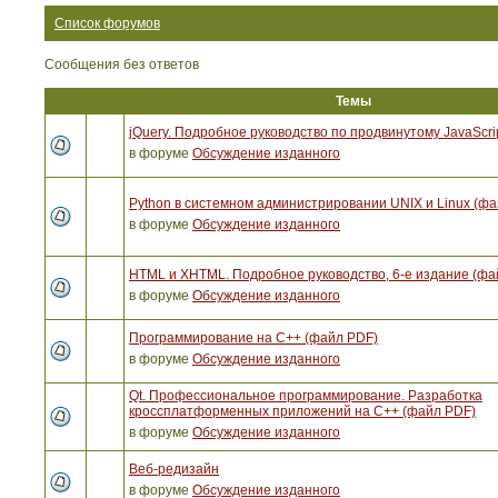
Список форумов
Сообщения без ответов
Темы
jQuery. Подробное руководство по продвинутому JavaScri
в форуме
Обсуждение изданного
Python в системном администрировании UNIX и Linux (ф
в форуме
Обсуждение изданного
HTML и XHTML. Подробное руководство, 6-е издание (фа
в форуме
Обсуждение изданного
Программирование на C++ (файл PDF)
в форуме
Обсуждение изданного
Qt. Профессиональное программирование. Разработка
кроссплатформенных приложений на С++ (файл PDF)
в форуме
Обсуждение изданного
Веб-редизайн
в форуме
Обсуждение изданного