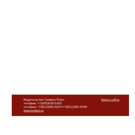
Издательство Символ-Плюс
Карта сайта
тел/факс +7(495)638-5305
тел/факс +7(812)380-5007/+7(812)380-5008
www.symbol.ru