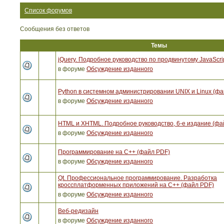
Список форумов
Сообщения без ответов
Темы
jQuery. Подробное руководство по продвинутому JavaScri
в форуме
Обсуждение изданного
Python в системном администрировании UNIX и Linux (ф
в форуме
Обсуждение изданного
HTML и XHTML. Подробное руководство, 6-е издание (фа
в форуме
Обсуждение изданного
Программирование на C++ (файл PDF)
в форуме
Обсуждение изданного
Qt. Профессиональное программирование. Разработка
кроссплатформенных приложений на С++ (файл PDF)
в форуме
Обсуждение изданного
Веб-редизайн
в форуме
Обсуждение изданного