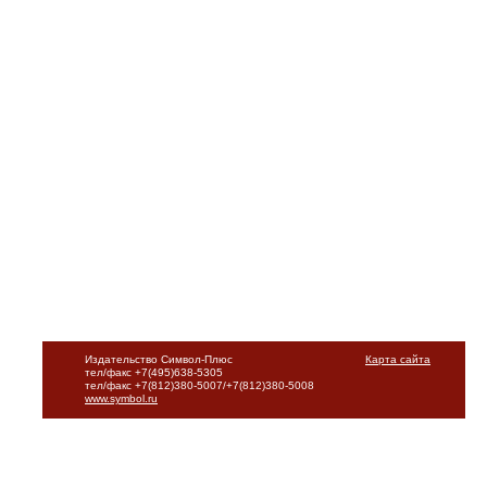
Издательство Символ-Плюс
Карта сайта
тел/факс +7(495)638-5305
тел/факс +7(812)380-5007/+7(812)380-5008
www.symbol.ru