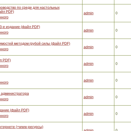
ководство по среде для настольных
айл PDF)
admin
0
нного
3-е издание (файл PDF)
admin
0
нного
вимостей методом грубой силы (файл PDF)
admin
0
нного
л PDF)
admin
0
нного
admin
0
нного
е администратора
admin
0
нного
здание (файл PDF)
admin
0
нного
нтернете (+www-ресурсы)
admin
0