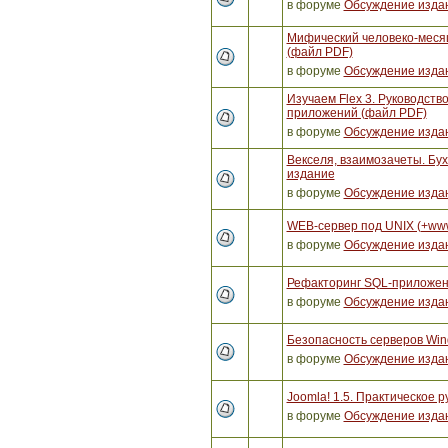
в форуме
Обсуждение изда
Мифический человеко-месяц
(файл PDF)
в форуме
Обсуждение изда
Изучаем Flex 3. Руководст
приложений (файл PDF)
в форуме
Обсуждение изда
Векселя, взаимозачеты. Бух
издание
в форуме
Обсуждение изда
WEB-сервер под UNIX (+ww
в форуме
Обсуждение изда
Рефакторинг SQL-приложен
в форуме
Обсуждение изда
Безопасность серверов Win
в форуме
Обсуждение изда
Joomla! 1.5. Практическое р
в форуме
Обсуждение изда