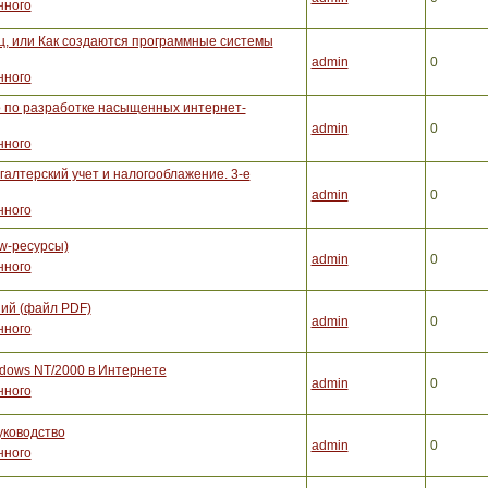
нного
, или Как создаются программные системы
admin
0
нного
во по разработке насыщенных интернет-
admin
0
нного
галтерский учет и налогооблажение. 3-е
admin
0
нного
w-ресурсы)
admin
0
нного
ий (файл PDF)
admin
0
нного
dows NT/2000 в Интернете
admin
0
нного
уководство
admin
0
нного