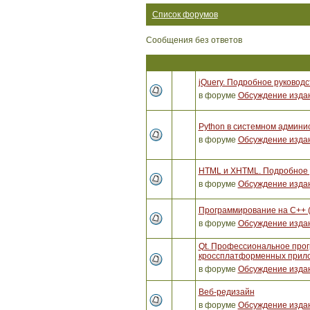
Список форумов
Сообщения без ответов
jQuery. Подробное руководс
в форуме
Обсуждение изда
Python в системном админи
в форуме
Обсуждение изда
HTML и XHTML. Подробное р
в форуме
Обсуждение изда
Программирование на C++ 
в форуме
Обсуждение изда
Qt. Профессиональное про
кроссплатформенных прило
в форуме
Обсуждение изда
Веб-редизайн
в форуме
Обсуждение изда