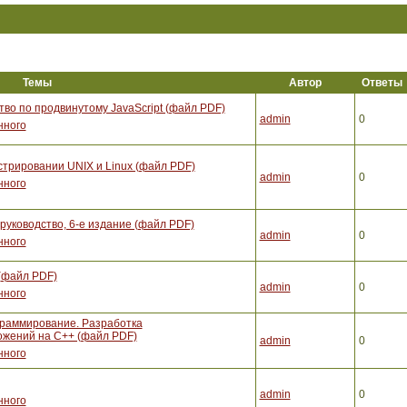
Темы
Автор
Ответы
тво по продвинутому JavaScript (файл PDF)
admin
0
нного
стрировании UNIX и Linux (файл PDF)
admin
0
нного
уководство, 6-е издание (файл PDF)
admin
0
нного
(файл PDF)
admin
0
нного
граммирование. Разработка
жений на С++ (файл PDF)
admin
0
нного
admin
0
нного