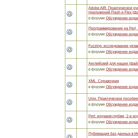
Adobe AIR. Практическое ру
приложений Flash и Flex (ф
в форуме
Обсуждение изда
Программирование на Perl, 
в форуме
Обсуждение изда
Fuzzing: исследование уяз
в форуме
Обсуждение изда
Английский для наших (фай
в форуме
Обсуждение изда
XML. Справочник
в форуме
Обсуждение изда
Unix. Практическое пособи
в форуме
Обсуждение изда
Perl: изучаем глубже, 2-е и
в форуме
Обсуждение изда
Публикация баз данных в И