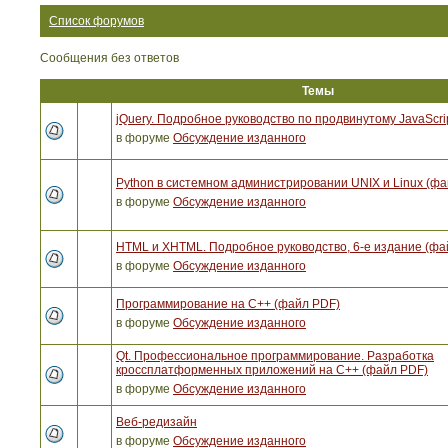
Список форумов
Сообщения без ответов
Темы
jQuery. Подробное руководство по продвинутому JavaScri
в форуме
Обсуждение изданного
Python в системном администрировании UNIX и Linux (ф
в форуме
Обсуждение изданного
HTML и XHTML. Подробное руководство, 6-е издание (фа
в форуме
Обсуждение изданного
Программирование на C++ (файл PDF)
в форуме
Обсуждение изданного
Qt. Профессиональное программирование. Разработка
кроссплатформенных приложений на С++ (файл PDF)
в форуме
Обсуждение изданного
Веб-редизайн
в форуме
Обсуждение изданного