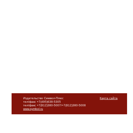
Издательство Символ-Плюс
Карта сайта
тел/факс +7(495)638-5305
тел/факс +7(812)380-5007/+7(812)380-5008
www.symbol.ru