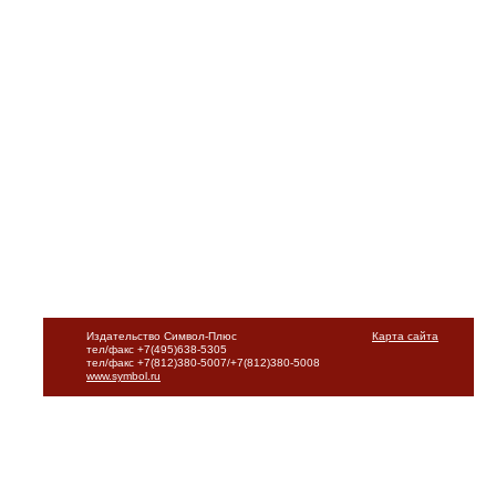
Издательство Символ-Плюс
Карта сайта
тел/факс +7(495)638-5305
тел/факс +7(812)380-5007/+7(812)380-5008
www.symbol.ru