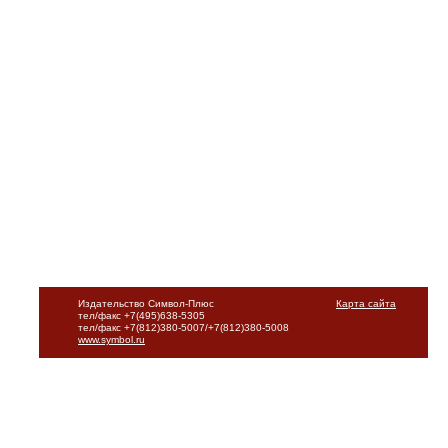
Издательство Символ-Плюс
Карта сайта
тел/факс +7(495)638-5305
тел/факс +7(812)380-5007/+7(812)380-5008
www.symbol.ru