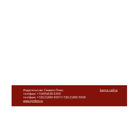
Издательство Символ-Плюс
Карта сайта
тел/факс +7(495)638-5305
тел/факс +7(812)380-5007/+7(812)380-5008
www.symbol.ru