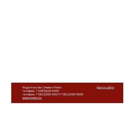
Издательство Символ-Плюс
Карта сайта
тел/факс +7(495)638-5305
тел/факс +7(812)380-5007/+7(812)380-5008
www.symbol.ru