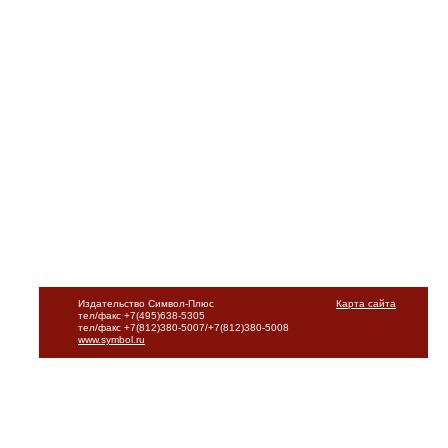
Издательство Символ-Плюс
Карта сайта
тел/факс +7(495)638-5305
тел/факс +7(812)380-5007/+7(812)380-5008
www.symbol.ru