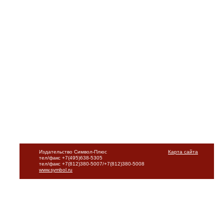
Издательство Символ-Плюс
Карта сайта
тел/факс +7(495)638-5305
тел/факс +7(812)380-5007/+7(812)380-5008
www.symbol.ru