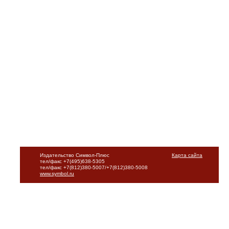
Издательство Символ-Плюс
Карта сайта
тел/факс +7(495)638-5305
тел/факс +7(812)380-5007/+7(812)380-5008
www.symbol.ru