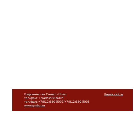
Издательство Символ-Плюс
Карта сайта
тел/факс +7(495)638-5305
тел/факс +7(812)380-5007/+7(812)380-5008
www.symbol.ru