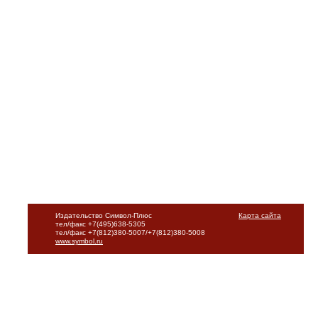
Издательство Символ-Плюс
Карта сайта
тел/факс +7(495)638-5305
тел/факс +7(812)380-5007/+7(812)380-5008
www.symbol.ru