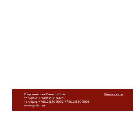
Издательство Символ-Плюс
Карта сайта
тел/факс +7(495)638-5305
тел/факс +7(812)380-5007/+7(812)380-5008
www.symbol.ru