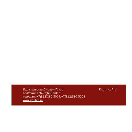
Издательство Символ-Плюс
Карта сайта
тел/факс +7(495)638-5305
тел/факс +7(812)380-5007/+7(812)380-5008
www.symbol.ru