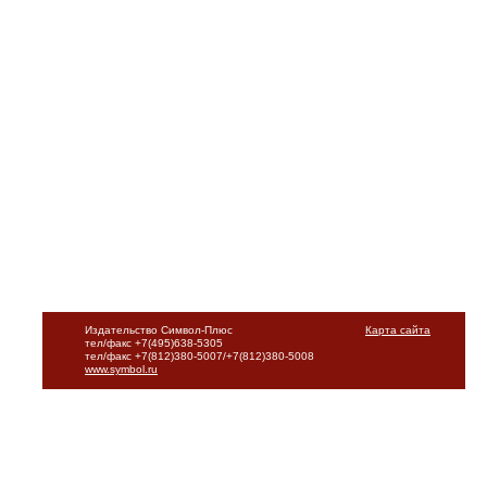
Издательство Символ-Плюс
Карта сайта
тел/факс +7(495)638-5305
тел/факс +7(812)380-5007/+7(812)380-5008
www.symbol.ru