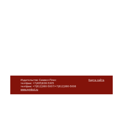
Издательство Символ-Плюс
Карта сайта
тел/факс +7(495)638-5305
тел/факс +7(812)380-5007/+7(812)380-5008
www.symbol.ru