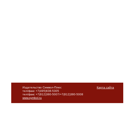
Издательство Символ-Плюс
Карта сайта
тел/факс +7(495)638-5305
тел/факс +7(812)380-5007/+7(812)380-5008
www.symbol.ru