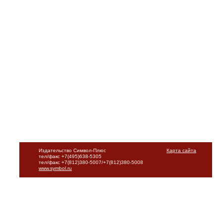
Издательство Символ-Плюс
Карта сайта
тел/факс +7(495)638-5305
тел/факс +7(812)380-5007/+7(812)380-5008
www.symbol.ru