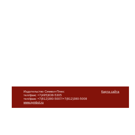
Издательство Символ-Плюс
Карта сайта
тел/факс +7(495)638-5305
тел/факс +7(812)380-5007/+7(812)380-5008
www.symbol.ru