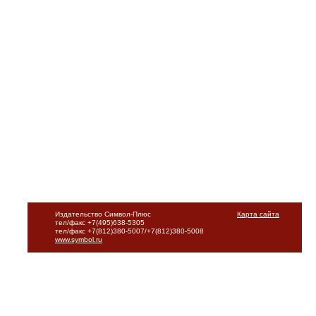
Издательство Символ-Плюс
Карта сайта
тел/факс +7(495)638-5305
тел/факс +7(812)380-5007/+7(812)380-5008
www.symbol.ru