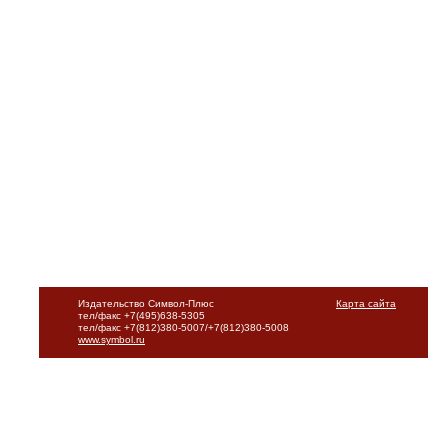
Издательство Символ-Плюс
Карта сайта
тел/факс +7(495)638-5305
тел/факс +7(812)380-5007/+7(812)380-5008
www.symbol.ru