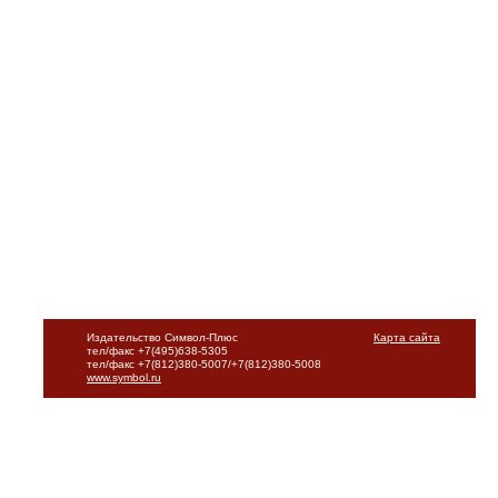
Издательство Символ-Плюс
Карта сайта
тел/факс +7(495)638-5305
тел/факс +7(812)380-5007/+7(812)380-5008
www.symbol.ru