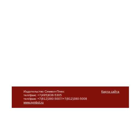
Издательство Символ-Плюс
Карта сайта
тел/факс +7(495)638-5305
тел/факс +7(812)380-5007/+7(812)380-5008
www.symbol.ru