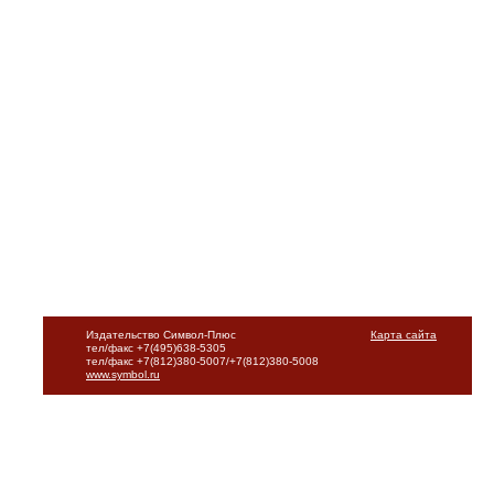
Издательство Символ-Плюс
Карта сайта
тел/факс +7(495)638-5305
тел/факс +7(812)380-5007/+7(812)380-5008
www.symbol.ru