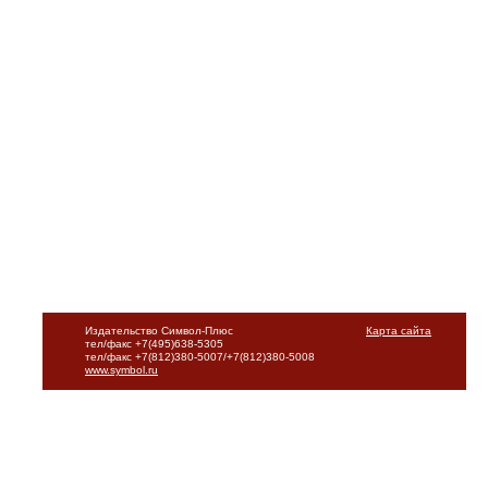
Издательство Символ-Плюс
Карта сайта
тел/факс +7(495)638-5305
тел/факс +7(812)380-5007/+7(812)380-5008
www.symbol.ru