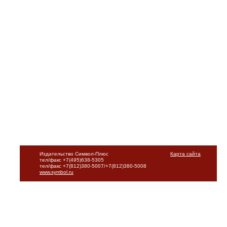
Издательство Символ-Плюс
Карта сайта
тел/факс +7(495)638-5305
тел/факс +7(812)380-5007/+7(812)380-5008
www.symbol.ru