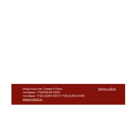
Издательство Символ-Плюс
Карта сайта
тел/факс +7(495)638-5305
тел/факс +7(812)380-5007/+7(812)380-5008
www.symbol.ru