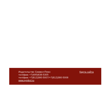
Издательство Символ-Плюс
Карта сайта
тел/факс +7(495)638-5305
тел/факс +7(812)380-5007/+7(812)380-5008
www.symbol.ru