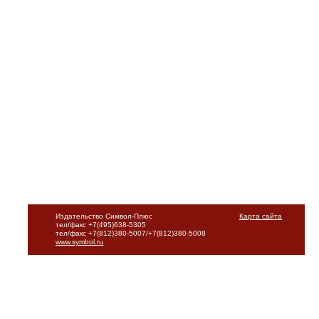
Издательство Символ-Плюс
Карта сайта
тел/факс +7(495)638-5305
тел/факс +7(812)380-5007/+7(812)380-5008
www.symbol.ru