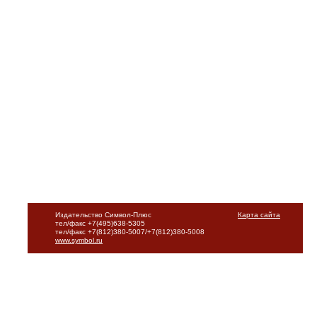
Издательство Символ-Плюс
Карта сайта
тел/факс +7(495)638-5305
тел/факс +7(812)380-5007/+7(812)380-5008
www.symbol.ru