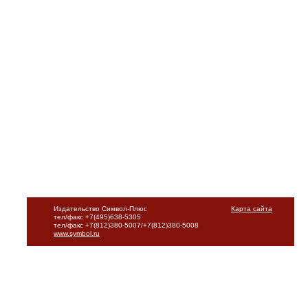
Издательство Символ-Плюс
Карта сайта
тел/факс +7(495)638-5305
тел/факс +7(812)380-5007/+7(812)380-5008
www.symbol.ru