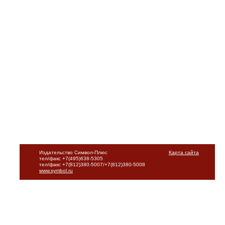
Издательство Символ-Плюс
Карта сайта
тел/факс +7(495)638-5305
тел/факс +7(812)380-5007/+7(812)380-5008
www.symbol.ru