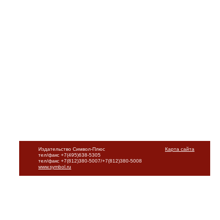
Издательство Символ-Плюс
Карта сайта
тел/факс +7(495)638-5305
тел/факс +7(812)380-5007/+7(812)380-5008
www.symbol.ru