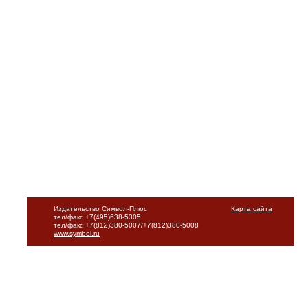
Издательство Символ-Плюс
Карта сайта
тел/факс +7(495)638-5305
тел/факс +7(812)380-5007/+7(812)380-5008
www.symbol.ru