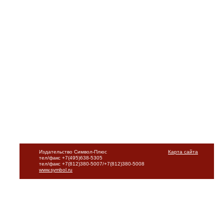
Издательство Символ-Плюс
Карта сайта
тел/факс +7(495)638-5305
тел/факс +7(812)380-5007/+7(812)380-5008
www.symbol.ru