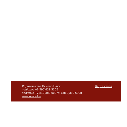
Издательство Символ-Плюс
Карта сайта
тел/факс +7(495)638-5305
тел/факс +7(812)380-5007/+7(812)380-5008
www.symbol.ru