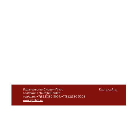
Издательство Символ-Плюс
Карта сайта
тел/факс +7(495)638-5305
тел/факс +7(812)380-5007/+7(812)380-5008
www.symbol.ru