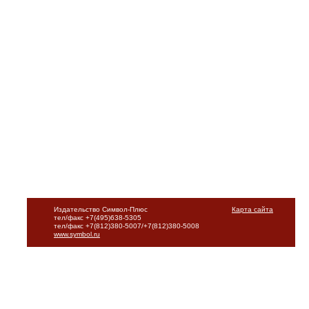
Издательство Символ-Плюс
Карта сайта
тел/факс +7(495)638-5305
тел/факс +7(812)380-5007/+7(812)380-5008
www.symbol.ru