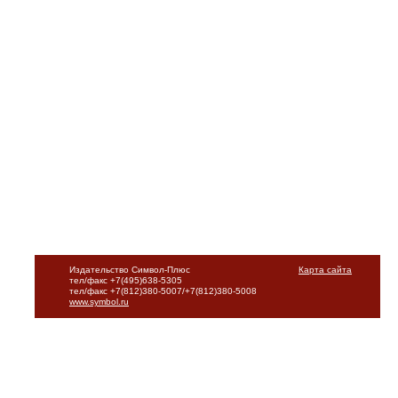
Издательство Символ-Плюс
Карта сайта
тел/факс +7(495)638-5305
тел/факс +7(812)380-5007/+7(812)380-5008
www.symbol.ru