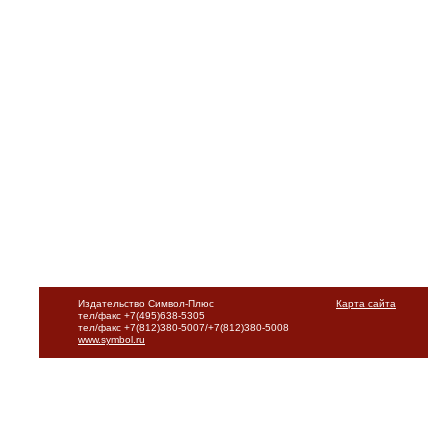
Издательство Символ-Плюс
Карта сайта
тел/факс +7(495)638-5305
тел/факс +7(812)380-5007/+7(812)380-5008
www.symbol.ru