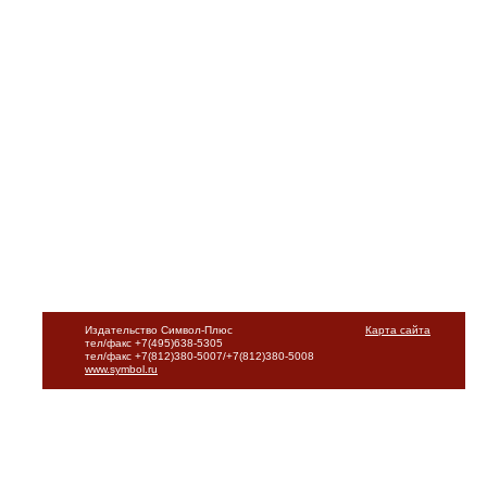
Издательство Символ-Плюс
Карта сайта
тел/факс +7(495)638-5305
тел/факс +7(812)380-5007/+7(812)380-5008
www.symbol.ru