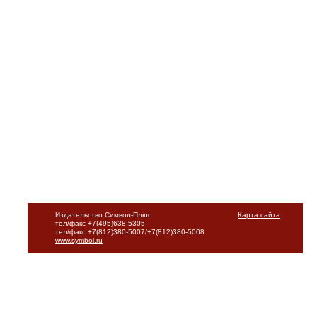
Издательство Символ-Плюс
Карта сайта
тел/факс +7(495)638-5305
тел/факс +7(812)380-5007/+7(812)380-5008
www.symbol.ru