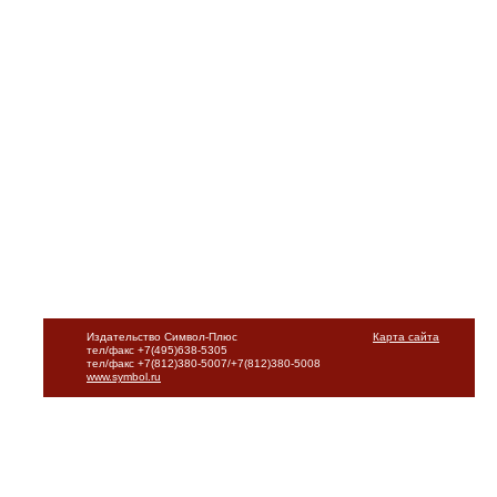
Издательство Символ-Плюс
Карта сайта
тел/факс +7(495)638-5305
тел/факс +7(812)380-5007/+7(812)380-5008
www.symbol.ru