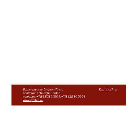
Издательство Символ-Плюс
Карта сайта
тел/факс +7(495)638-5305
тел/факс +7(812)380-5007/+7(812)380-5008
www.symbol.ru