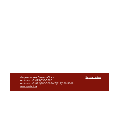
Издательство Символ-Плюс
Карта сайта
тел/факс +7(495)638-5305
тел/факс +7(812)380-5007/+7(812)380-5008
www.symbol.ru