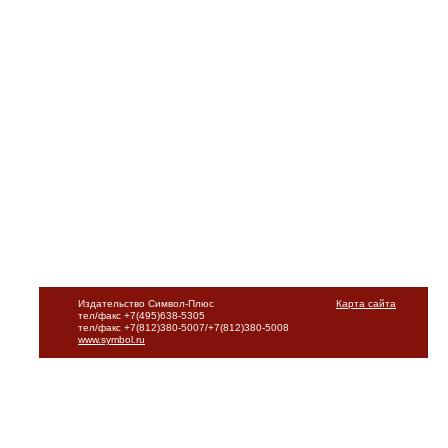
Издательство Символ-Плюс
Карта сайта
тел/факс +7(495)638-5305
тел/факс +7(812)380-5007/+7(812)380-5008
www.symbol.ru