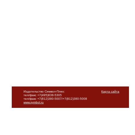
Издательство Символ-Плюс
Карта сайта
тел/факс +7(495)638-5305
тел/факс +7(812)380-5007/+7(812)380-5008
www.symbol.ru